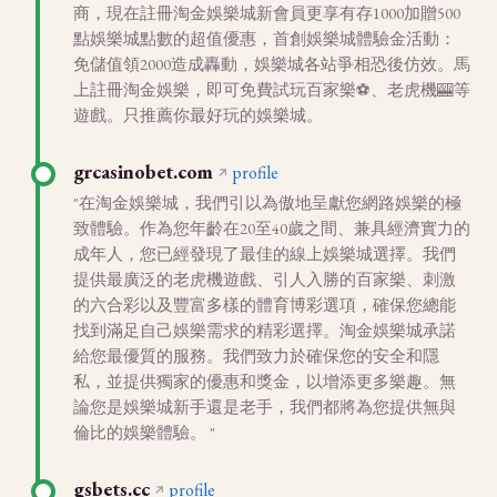
商，現在註冊淘金娛樂城新會員更享有存1000加贈500
點娛樂城點數的超值優惠，首創娛樂城體驗金活動：
免儲值領2000造成轟動，娛樂城各站爭相恐後仿效。馬
上註冊淘金娛樂，即可免費試玩百家樂⚽️、老虎機🎰等
遊戲。只推薦你最好玩的娛樂城。
grcasinobet.com
profile
"在淘金娛樂城，我們引以為傲地呈獻您網路娛樂的極
致體驗。作為您年齡在20至40歲之間、兼具經濟實力的
成年人，您已經發現了最佳的線上娛樂城選擇。我們
提供最廣泛的老虎機遊戲、引人入勝的百家樂、刺激
的六合彩以及豐富多樣的體育博彩選項，確保您總能
找到滿足自己娛樂需求的精彩選擇。淘金娛樂城承諾
給您最優質的服務。我們致力於確保您的安全和隱
私，並提供獨家的優惠和獎金，以增添更多樂趣。無
論您是娛樂城新手還是老手，我們都將為您提供無與
倫比的娛樂體驗。 "
gsbets.cc
profile