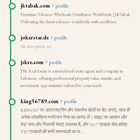
jktabak.com
profile
Premium Tobacco Wholesale Distributor Worldwide | JKTabak
Delivering the finest tobacco worldwide with excellence.
jokerstar.de
profile
No description yet.
jskre.com
profile
JSK Real Estate is a trusted real estate agent and company in
Lebanon, offering professional property sales, rentals, and
investment opportunities tailored to your needs.
king56789.com
profile
KING567 पर अंतरराष्ट्रीय और स्थानीय खेलों पर बेट लगाएं, साथ ही
अनेक लोकप्रिय मनोरंजन गेम्स का आनंद लें। साइट पर आसान और
तेज़ जमा और निकासी सेवाएं उपलब्ध हैं, और 24/7 ग्राहक सेवा हमेशा
VIP ग्राहकों की सभी समस्याओं का स…