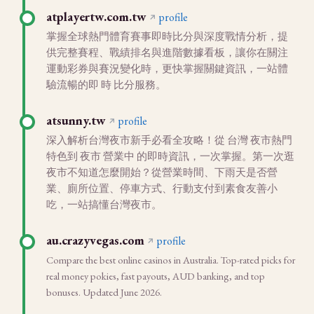
atplayertw.com.tw
profile
掌握全球熱門體育賽事即時比分與深度戰情分析，提
供完整賽程、戰績排名與進階數據看板，讓你在關注
運動彩券與賽況變化時，更快掌握關鍵資訊，一站體
驗流暢的即 時 比分服務。
atsunny.tw
profile
深入解析台灣夜市新手必看全攻略！從 台灣 夜市熱門
特色到 夜市 營業中 的即時資訊，一次掌握。第一次逛
夜市不知道怎麼開始？從營業時間、下雨天是否營
業、廁所位置、停車方式、行動支付到素食友善小
吃，一站搞懂台灣夜市。
au.crazyvegas.com
profile
Compare the best online casinos in Australia. Top-rated picks for
real money pokies, fast payouts, AUD banking, and top
bonuses. Updated June 2026.