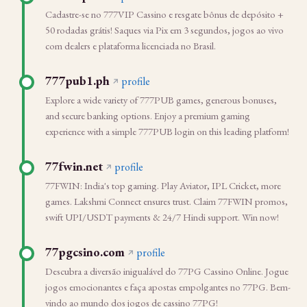
Cadastre-se no 777VIP Cassino e resgate bônus de depósito +
50 rodadas grátis! Saques via Pix em 3 segundos, jogos ao vivo
com dealers e plataforma licenciada no Brasil.
777pub1.ph
profile
Explore a wide variety of 777PUB games, generous bonuses,
and secure banking options. Enjoy a premium gaming
experience with a simple 777PUB login on this leading platform!
77fwin.net
profile
77FWIN: India's top gaming. Play Aviator, IPL Cricket, more
games. Lakshmi Connect ensures trust. Claim 77FWIN promos,
swift UPI/USDT payments & 24/7 Hindi support. Win now!
77pgcsino.com
profile
Descubra a diversão inigualável do 77PG Cassino Online. Jogue
jogos emocionantes e faça apostas empolgantes no 77PG. Bem-
vindo ao mundo dos jogos de cassino 77PG!