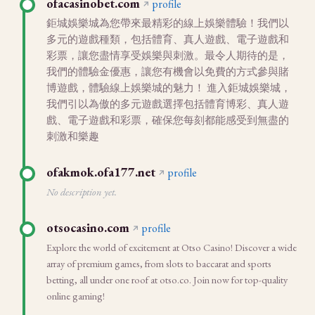
ofacasinobet.com
profile
鉅城娛樂城為您帶來最精彩的線上娛樂體驗！我們以
多元的遊戲種類，包括體育、真人遊戲、電子遊戲和
彩票，讓您盡情享受娛樂與刺激。最令人期待的是，
我們的體驗金優惠，讓您有機會以免費的方式參與賭
博遊戲，體驗線上娛樂城的魅力！ 進入鉅城娛樂城，
我們引以為傲的多元遊戲選擇包括體育博彩、真人遊
戲、電子遊戲和彩票，確保您每刻都能感受到無盡的
刺激和樂趣
ofakmok.ofa177.net
profile
No description yet.
otsocasino.com
profile
Explore the world of excitement at Otso Casino! Discover a wide
array of premium games, from slots to baccarat and sports
betting, all under one roof at otso.co. Join now for top-quality
online gaming!