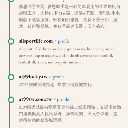
爱思助手官网 - 爱思助手是一款简单易用的苹果刷机与
越狱工具，支持PC和Mac端，提供i4下载、爱思助手电
脑版下载等服务。轻松刷机修复，免费下载应用、游
戏、铃声和壁纸，免账号高速安装，安全省心。
allsportlife.com
profile
AllSportLife delivers breaking sports news, live scores, match
previews, expert analysis, and in-depth coverage of football,
basketball, tennis, motorsport, and more.
at99lucky.tw
profile
AT99 娛樂開運指南 | 探索台灣娛樂文化
at99tw.com.tw
profile
At99娛樂城提供穩定安全的線上娛樂體驗，支援多款熱
門遊戲與真人視訊系統，操作流暢、出入金快速，是
值得信賴的娛樂城選擇。