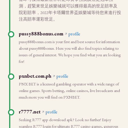
測，趕緊來世足娛樂城就可以獲得最高的世足賠率及
院彩賠率，2022年卡塔爾世界盃娛樂城等待您來進行投
注高賠率運彩世足。
pussy888bonus.com
profile
pussy888bonus.com is your first and best source for information
about pussy888bonus. Here you will also find topics relating to
issues of general interest. We hope you find what you are looking
for!
pxnbet.com.ph
profile
PNX BET is a licensed gambling operator with a wide range of
online games. Sports betting, online casinos, live broadcasts and
much more you will find on PXNBET.
r7777.net
profile
Seeking R777 app download apk? Look no further! Enjoy
seamless R777 login for ultimate R777 casino games, generous