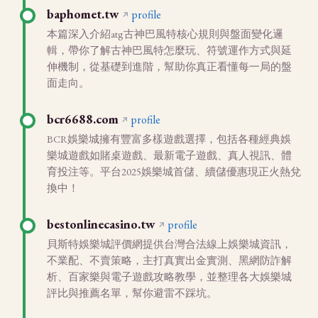
baphomet.tw
profile
本篇深入介紹atg古神巴風特核心規則與盤面變化邏
輯，帶你了解古神巴風特怎麼玩、符號運作方式與延
伸機制，從基礎到進階，幫助你真正看懂每一局的盤
面走向。
bcr6688.com
profile
BCR娛樂城擁有豐富多樣遊戲選擇，包括各種經典娛
樂城遊戲如賭桌遊戲、最新電子遊戲、真人視訊、體
育投注等。平台2025娛樂城首儲、續儲優惠現正火熱兌
換中！
bestonlinecasino.tw
profile
貝斯特娛樂城評價網提供台灣合法線上娛樂城資訊，
不業配、不賣策略，主打真實出金實測、黑網防詐解
析、百家樂與電子遊戲攻略教學，並整理各大娛樂城
評比與推薦名單，幫你避雷不踩坑。