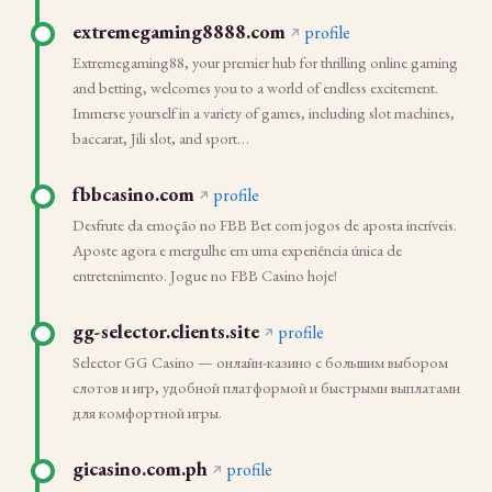
extremegaming8888.com
profile
Extremegaming88, your premier hub for thrilling online gaming
and betting, welcomes you to a world of endless excitement.
Immerse yourself in a variety of games, including slot machines,
baccarat, Jili slot, and sport…
fbbcasino.com
profile
Desfrute da emoção no FBB Bet com jogos de aposta incríveis.
Aposte agora e mergulhe em uma experiência única de
entretenimento. Jogue no FBB Casino hoje!
gg-selector.clients.site
profile
Selector GG Casino — онлайн-казино с большим выбором
слотов и игр, удобной платформой и быстрыми выплатами
для комфортной игры.
gicasino.com.ph
profile