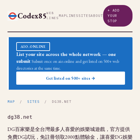
+ ADD
Codex85
WEB
MAP
LINES
SITES
ABOUT
YOUR
LINES
STOP
AIO.ONLINE
List your site across the whole network — one
submit
Submit once on aio.online and get listed on 500+ web
directories at the same time.
Get listed on 500+ sites →
MAP
/
SITES
/ DG38.NET
dg38.net
DG百家樂是全台灣最多人喜愛的娛樂城遊戲，官方提供
免費DG試玩，免註冊領取2000點體驗金，讓喜愛DG娛樂