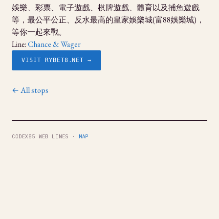
娛樂、彩票、電子遊戲、棋牌遊戲、體育以及捕魚遊戲
等，最公平公正、反水最高的皇家娛樂城(富88娛樂城)，
等你一起來戰。
Line:
Chance & Wager
VISIT RYBET8.NET →
← All stops
CODEX85 WEB LINES ·
MAP