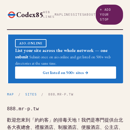
+ ADD
Codex85
WEB
MAP
LINES
SITES
ABOUT
YOUR
LINES
STOP
AIO.ONLINE
List your site across the whole network — one
submit
Submit once on aio.online and get listed on 500+ web
directories at the same time.
Get listed on 500+ sites →
MAP
/
SITES
/ 888.MR-P.TW
888.mr-p.tw
歡迎您來到「約約客」的排毒天地！我們是專門提供台北
各大夜總會、禮服酒店、制服酒店、便服酒店、公主店、