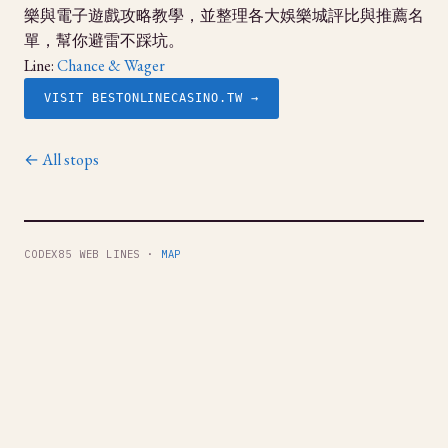
樂與電子遊戲攻略教學，並整理各大娛樂城評比與推薦名
單，幫你避雷不踩坑。
Line:
Chance & Wager
VISIT BESTONLINECASINO.TW →
← All stops
CODEX85 WEB LINES ·
MAP