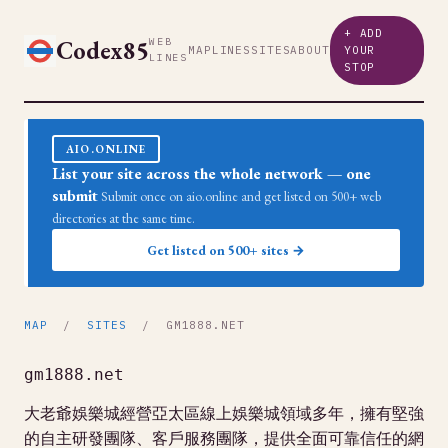
+ ADD
Codex85
WEB
MAP
LINES
SITES
ABOUT
YOUR
LINES
STOP
AIO.ONLINE
List your site across the whole network — one
submit
Submit once on aio.online and get listed on 500+ web
directories at the same time.
Get listed on 500+ sites →
MAP
/
SITES
/ GM1888.NET
gm1888.net
大老爺娛樂城經營亞太區線上娛樂城領域多年，擁有堅強
的自主研發團隊、客戶服務團隊，提供全面可靠信任的網