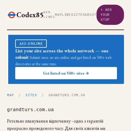
+ ADD
Codex85
WEB
MAP
LINES
SITES
ABOUT
YOUR
LINES
STOP
AIO.ONLINE
List your site across the whole network — one
submit
Submit once on aio.online and get listed on 500+ web
directories at the same time.
Get listed on 500+ sites →
MAP
/
SITES
/ GRANDTURS.COM.UA
grandturs.com.ua
Ретельне планування відпочинку - одна з гарантій
прекрасно проведеного часу. Для своїх клієнтів ми