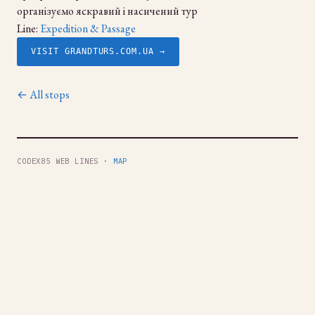
організуємо яскравий і насичений тур
Line:
Expedition & Passage
VISIT GRANDTURS.COM.UA →
← All stops
CODEX85 WEB LINES ·
MAP