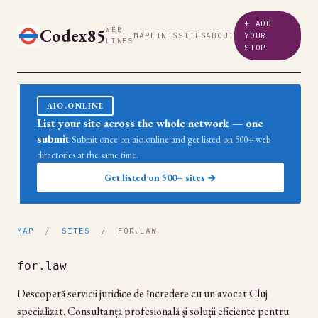
+ ADD
Codex85
WEB
MAP
LINES
SITES
ABOUT
YOUR
LINES
STOP
AIO.ONLINE
List your site across the whole network — one
submit
Submit once on aio.online and get listed on 500+ web
directories at the same time.
Get listed on 500+ sites →
MAP
/
SITES
/ FOR.LAW
for.law
Descoperă servicii juridice de încredere cu un avocat Cluj
specializat. Consultanță profesională și soluții eficiente pentru