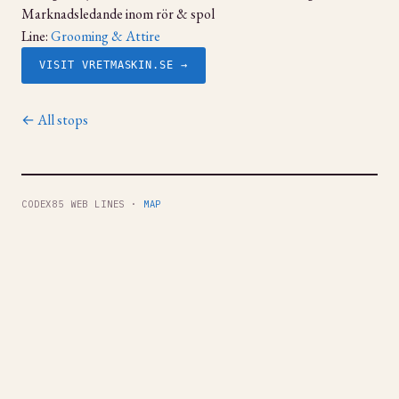
Marknadsledande inom rör & spol
Line:
Grooming & Attire
VISIT VRETMASKIN.SE →
← All stops
CODEX85 WEB LINES ·
MAP