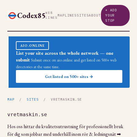
+ ADD
Codex85
WEB
MAP
LINES
SITES
ABOUT
YOUR
LINES
STOP
AIO.ONLINE
List your site across the whole network — one
submit
Submit once on aio.online and get listed on 500+ web
directories at the same time.
Get listed on 500+ sites →
MAP
/
SITES
/ VRETMASKIN.SE
vretmaskin.se
Hos oss hittar du kvalitetsutrustning för professionellt bruk
för dig som jobbar med underhåll inom rör & ledningsnät ➡︎