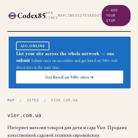
+ ADD
Codex85
WEB
MAP
LINES
SITES
ABOUT
YOUR
LINES
STOP
AIO.ONLINE
List your site across the whole network — one
submit
Submit once on aio.online and get listed on 500+ web
directories at the same time.
Get listed on 500+ sites →
MAP
/
SITES
/ VIOR.COM.UA
vior.com.ua
Интернет магазин товаров для дачи и сада Vior. Продажа
качественной садовой техники европейских