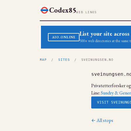
Codex85
WEB LINES
List your site acro
AIO.ONLINE
500+ web directories at the same t
MAP
/
SITES
/ SVEINUNGSEN.NO
sveinungsen.n
Privatetterforsker og 
Line:
Sundry & Gener
VISIT SVEINUNG
← All stops