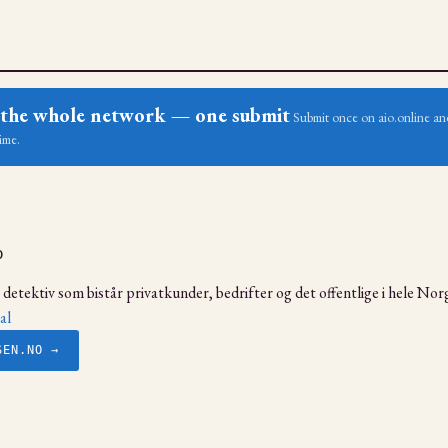
ss the whole network — one submit
Submit once on aio.online and
ime.
o
detektiv som bistår privatkunder, bedrifter og det offentlige i hele Nor
al
SEN.NO →