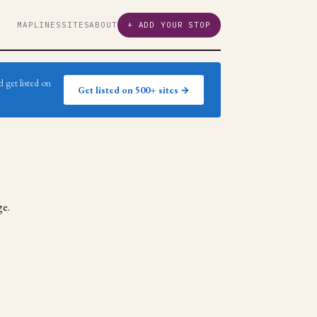
MAP
LINES
SITES
ABOUT
+ ADD YOUR STOP
 get listed on
Get listed on 500+ sites →
ge.