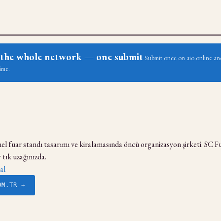
ss the whole network — one submit
Submit once on aio.online and
ime.
el fuar standı tasarımı ve kiralamasında öncü organizasyon şirketi. SC 
r tık uzağınızda.
al
OM.TR →