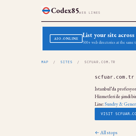
Codex85
WEB LINES
List your site acro
AIO.ONLINE
500+ web directories at the same t
MAP
/
SITES
/ SCFUAR.COM.TR
scfuar.com.tr
İstanbul’da profesyon
Hizmetleri ile şimdi bi
Line:
Sundry & Gener
VISIT SCFUAR.C
← All stops