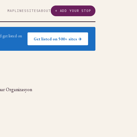
MAP
LINES
SITES
ABOUT
+ ADD YOUR STOP
 get listed on
Get listed on 500+ sites →
Fuar Organizasyon