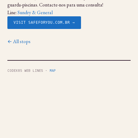
guarda-piscinas. Contacte-nos para uma consulta!
Line:
Sundry & General
VISIT SAFEFORYOU.COM.BR →
← All stops
CODEX85 WEB LINES ·
MAP