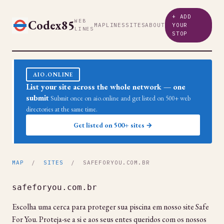
+ ADD
Codex85
WEB
MAP
LINES
SITES
ABOUT
YOUR
LINES
STOP
AIO.ONLINE
List your site across the whole network — one
submit
Submit once on aio.online and get listed on 500+ web
directories at the same time.
Get listed on 500+ sites →
MAP
/
SITES
/ SAFEFORYOU.COM.BR
safeforyou.com.br
Escolha uma cerca para proteger sua piscina em nosso site Safe
For You. Proteja-se a si e aos seus entes queridos com os nossos