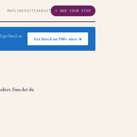
MAP
LINES
SITES
ABOUT
+ ADD YOUR STOP
 get listed on
Get listed on 500+ sites →
litet. Finn det du