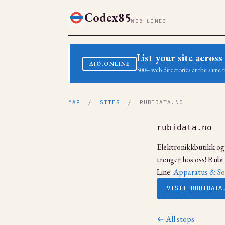
Codex85
WEB LINES
List your site acro
AIO.ONLINE
500+ web directories at the same t
MAP
/
SITES
/ RUBIDATA.NO
rubidata.no
Elektronikkbutikk og 
trenger hos oss! Rub
Line:
Apparatus & So
VISIT RUBIDATA
← All stops