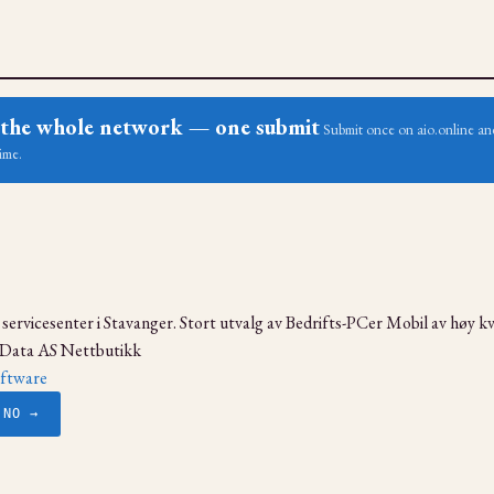
ss the whole network — one submit
Submit once on aio.online and
ime.
servicesenter i Stavanger. Stort utvalg av Bedrifts-PCer Mobil av høy kva
i Data AS Nettbutikk
ftware
.NO →