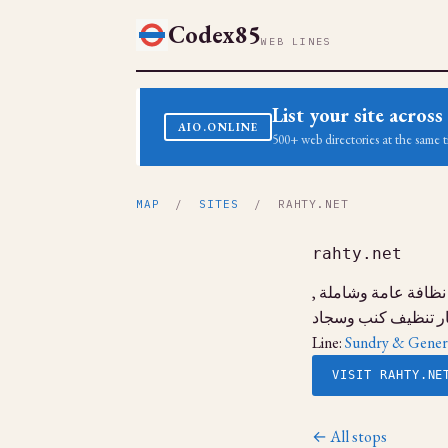
Codex85
WEB LINES
List your site acro
AIO.ONLINE
500+ web directories at the same t
MAP
/
SITES
/ RAHTY.NET
rahty.net
 نظافة عامة وشاملة
ار تنظيف كنب وسجاد
Line:
Sundry & Gener
VISIT RAHTY.NE
← All stops