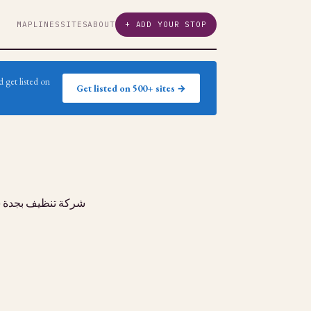
MAP
LINES
SITES
ABOUT
+ ADD YOUR STOP
 get listed on
Get listed on 500+ sites →
شركة تنظيف بجدة ,