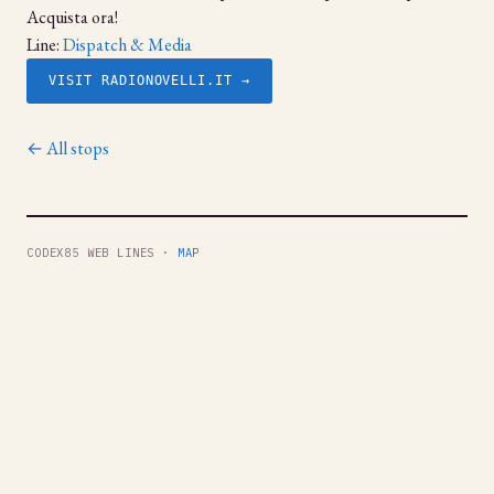
Acquista ora!
Line:
Dispatch & Media
VISIT RADIONOVELLI.IT →
← All stops
CODEX85 WEB LINES ·
MAP