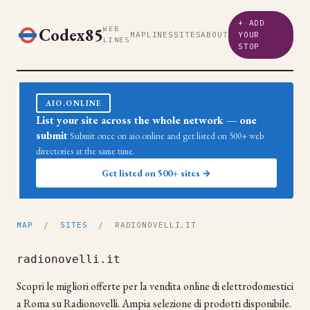
+ ADD
Codex85
WEB
MAP
LINES
SITES
ABOUT
YOUR
LINES
STOP
AIO.ONLINE
List your site across the whole network — one
submit
Submit once on aio.online and get listed on 500+ web
directories at the same time.
Get listed on 500+ sites →
MAP
/
SITES
/ RADIONOVELLI.IT
radionovelli.it
Scopri le migliori offerte per la vendita online di elettrodomestici
a Roma su Radionovelli. Ampia selezione di prodotti disponibile.