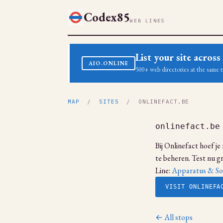
Codex85
WEB LINES
List your site acro
AIO.ONLINE
500+ web directories at the same t
MAP
/
SITES
/ ONLINEFACT.BE
onlinefact.be
Bij Onlinefact hoef je
te beheren. Test nu gr
Line:
Apparatus & So
VISIT ONLINEFA
← All stops