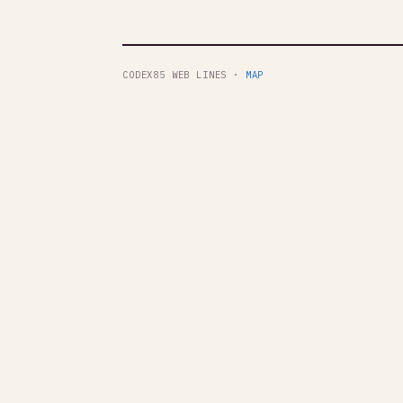
CODEX85 WEB LINES ·
MAP