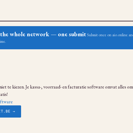
ss the whole network — one submit
Submit once on aio.online and
ime.
 niet te kiezen. Je kassa-, voorraad- en facturatie software omvat alles o
atis!
ftware
CT.BE →