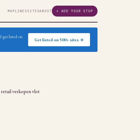
MAP
LINES
SITES
ABOUT
+ ADD YOUR STOP
 get listed on
Get listed on 500+ sites →
m retail verkopen vlot