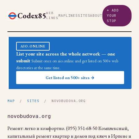
+ ADD
Codex85
WEB
MAP
LINES
SITES
ABOUT
YOUR
LINES
STOP
AIO.ONLINE
List your site across the whole network — one
submit
Submit once on aio.online and get listed on 500+ web
directories at the same time.
Get listed on 500+ sites →
MAP
/
SITES
/ NOVOBUDOVA.ORG
novobudova.org
Ремонт: легко и комфортно. (095) 351-68-50 Комплексный,
капитальный ремонт квартир и домов под ключ в Ирпене и