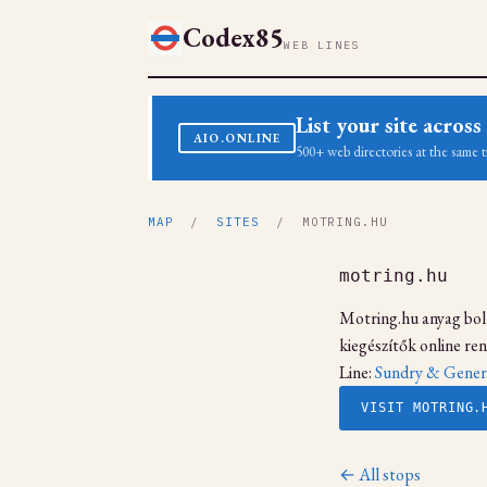
Codex85
WEB LINES
List your site acro
AIO.ONLINE
500+ web directories at the same t
MAP
/
SITES
/ MOTRING.HU
motring.hu
Motring.hu anyag bolt
kiegészítők online ren
Line:
Sundry & Gener
VISIT MOTRING.
← All stops