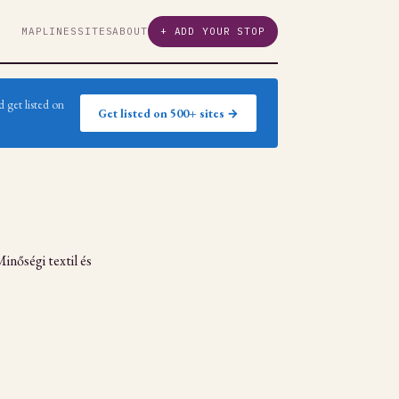
MAP
LINES
SITES
ABOUT
+ ADD YOUR STOP
 get listed on
Get listed on 500+ sites →
inőségi textil és