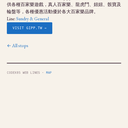
供各種百家樂遊戲，真人百家樂、龍虎鬥、妞妞、骰寶及
輪盤等，各種優惠活動優於各大百家樂品牌。
Line:
Sundry & General
VISIT GIPP.TW →
← All stops
CODEX85 WEB LINES ·
MAP