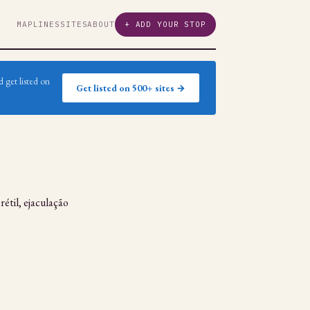
MAP
LINES
SITES
ABOUT
+ ADD YOUR STOP
 get listed on
Get listed on 500+ sites →
étil, ejaculação