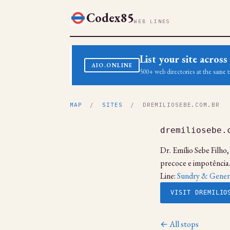
Codex85
WEB LINES
List your site acro
AIO.ONLINE
500+ web directories at the same t
MAP
/
SITES
/ DREMILIOSEBE.COM.BR
dremiliosebe.
Dr. Emílio Sebe Filho
precoce e impotência.
Line:
Sundry & Gener
VISIT DREMILIO
← All stops