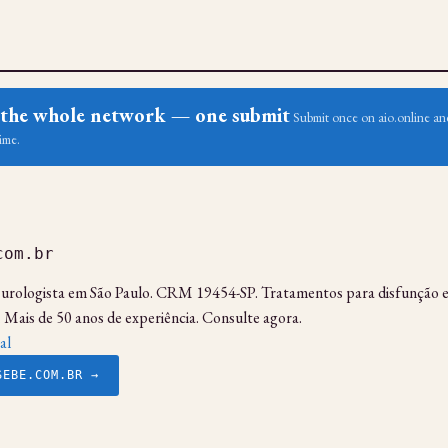
ss the whole network — one submit
Submit once on aio.online and
ime.
com.br
, urologista em São Paulo. CRM 19454-SP. Tratamentos para disfunção er
 Mais de 50 anos de experiência. Consulte agora.
al
SEBE.COM.BR →