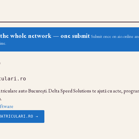
ss the whole network — one submit
Submit once on aio.online and
ime.
O
culari.ro
atriculare auto București. Delta Speed Solutions te ajută cu acte, programă
.
ftware
MATRICULARI.RO →