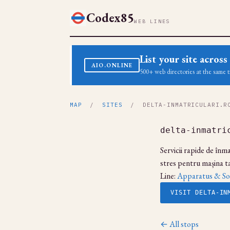
Codex85
WEB LINES
List your site acro
AIO.ONLINE
500+ web directories at the same t
MAP
/
SITES
/ DELTA-INMATRICULARI.R
delta-inmatri
Servicii rapide de înm
stres pentru mașina ta
Line:
Apparatus & So
VISIT DELTA-IN
← All stops