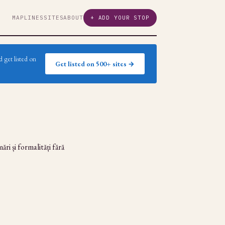
MAP
LINES
SITES
ABOUT
+ ADD YOUR STOP
 get listed on
Get listed on 500+ sites →
ri și formalități fără