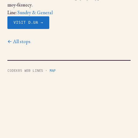
шоу-бізнесу.
Line:
Sundry & General
VISIT D.UA →
← All stops
CODEX85 WEB LINES ·
MAP