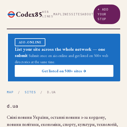
+ ADD
Codex85
WEB
MAP
LINES
SITES
ABOUT
YOUR
LINES
STOP
AIO.ONLINE
List your site across the whole network — one
submit
Submit once on aio.online and get listed on 500+ web
directories at the same time.
Get listed on 500+ sites →
MAP
/
SITES
/ D.UA
d.ua
Свіжі новини України, останні новини з-за кордону,
новини політики, економіки, спорту, культури, технологій,