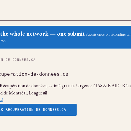
ss the whole network — one submit
Submit once on aio.online and
ime.
N-DE-DONNEES.CA
cuperation-de-donnees.ca
en Récupération de données, estimé gratuit. Urgence NAS & RAID : Réc
sud de Montréal, Longueuil
al
SK-RECUPERATION-DE-DONNEES.CA →