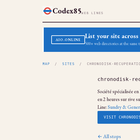
Codex85
WEB LINES
List your site acro
AIO.ONLINE
500+ web directories at the same t
MAP
/
SITES
/ CHRONODISK-RECUPERATIO
chronodisk-re
Société spécialisée 
en 2 heures sur rive 
Line:
Sundry & Gener
VISIT CHRONODI
← All stops