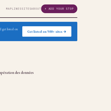
MAP
LINES
SITES
ABOUT
+ ADD YOUR STOP
 get listed on
Get listed on 500+ sites →
upération des données