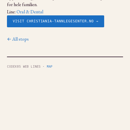
for hele familien.
Line:
Oral & Dental
VISIT CHRISTIANIA-TANNLEGESENTER.NO →
← All stops
CODEX85 WEB LINES ·
MAP