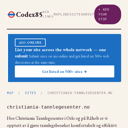
+ ADD
Codex85
WEB
MAP
LINES
SITES
ABOUT
YOUR
LINES
STOP
AIO.ONLINE
List your site across the whole network — one
submit
Submit once on aio.online and get listed on 500+ web
directories at the same time.
Get listed on 500+ sites →
MAP
/
SITES
/ CHRISTIANIA-TANNLEGESENTER.NO
christiania-tannlegesenter.no
Hos Christiania Tannlegesenter i Oslo og på Råholt er vi
opptatt av å gjøre tannlegebesøket komfortabelt og effektivt