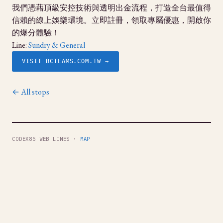
我們憑藉頂級安控技術與透明出金流程，打造全台最值得
信賴的線上娛樂環境。立即註冊，領取專屬優惠，開啟你
的爆分體驗！
Line:
Sundry & General
VISIT BCTEAMS.COM.TW →
← All stops
CODEX85 WEB LINES ·
MAP