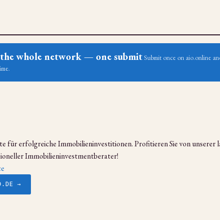
ss the whole network — one submit
Submit once on aio.online and
ime.
e für erfolgreiche Immobilieninvestitionen. Profitieren Sie von unserer 
sioneller Immobilieninvestmentberater!
ce
D.DE →