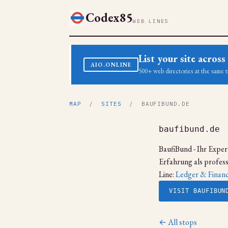
Codex85
WEB LINES
List your site acro
AIO.ONLINE
500+ web directories at the same t
MAP
/
SITES
/ BAUFIBUND.DE
baufibund.de
BaufiBund - Ihr Expert
Erfahrung als profes
Line:
Ledger & Finan
VISIT BAUFIBUN
← All stops