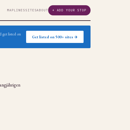
MAP
LINES
SITES
ABOUT
+ ADD YOUR STOP
 get listed on
Get listed on 500+ sites →
langjährigen