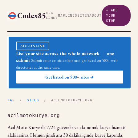
+ ADD
Codex85
WEB
MAP
LINES
SITES
ABOUT
YOUR
LINES
STOP
AIO.ONLINE
List your site across the whole network — one
submit
Submit once on aio.online and get listed on 500+ web
directories at the same time.
Get listed on 500+ sites →
MAP
/
SITES
/ ACILMOTOKURYE.ORG
acilmotokurye.org
Acil Moto Kurye ile 7/24 güvenilir ve ekonomik kurye hizmeti
alabilirsiniz. Hemen şimdi ara 30 dakika içinde kurye kapında.