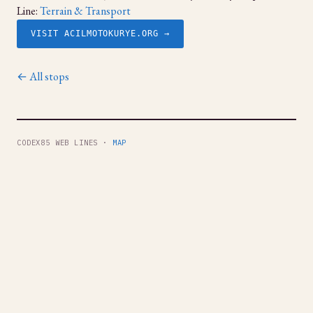
Line:
Terrain & Transport
VISIT ACILMOTOKURYE.ORG →
← All stops
CODEX85 WEB LINES ·
MAP